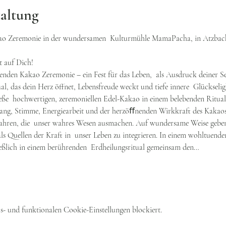
taltung
o Zeremonie in der wundersamen  Kulturmühle MamaPacha, in Atzbach,
t auf Dich!
henden Kakao Zeremonie – ein Fest für das Leben,  als Ausdruck deiner Sel
l, das dein Herz öffnet, Lebensfreude weckt und tiefe innere  Glückseli
ieße  hochwertigen, zeremoniellen Edel-Kakao in einem belebenden Ritual! 
lang, Stimme, Energiearbeit und der herzöﬀnenden Wirkkraft des Kakaos  
ahren, die  unser wahres Wesen ausmachen. Auf wundersame Weise geben
 als Quellen der Kraft in  unser Leben zu integrieren. In einem wohltuende
ßlich in einem berührenden  Erdheilungsritual gemeinsam den…
- und funktionalen Cookie-Einstellungen blockiert.