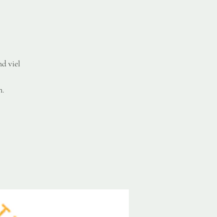
d viel
n.