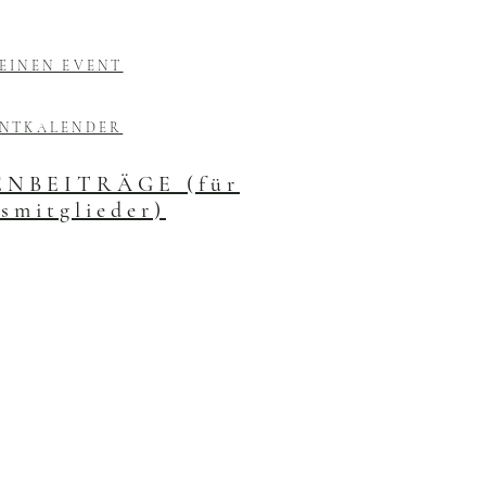
EINEN EVENT
ENTKALENDER
NBEITRÄGE (für
smitglieder)