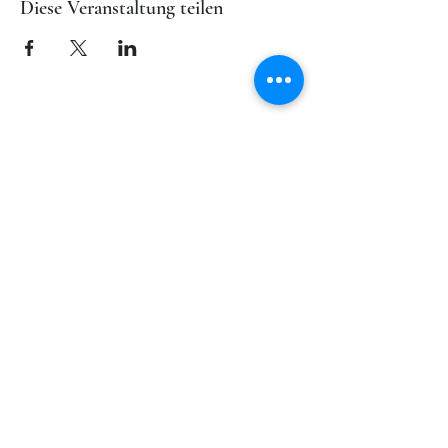
Diese Veranstaltung teilen
Lasst uns verbunden
bleiben
Der Newsletter von
wirliebe
HERZWÄRTSKULTUR
informiert in
unregelmäßigen Abständen über
Aktuelles und Zukünftiges.
KOSTENBEITRÄGE (für
Vereinsmitglieder)
Anmelden