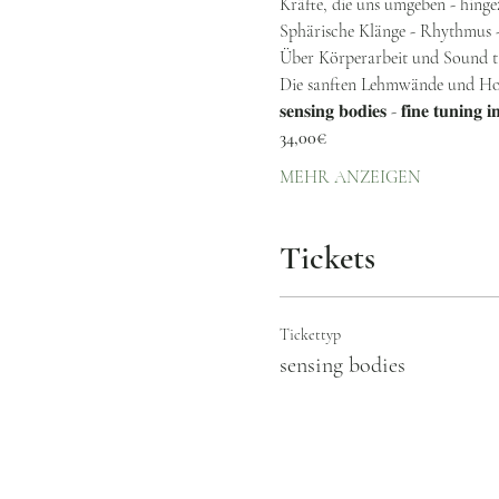
Kräfte, die uns umgeben - hingez
Sphärische Klänge - Rhythmus - 
Über Körperarbeit und Sound tau
Die sanften Lehmwände und Hol
𝐬𝐞𝐧𝐬𝐢𝐧𝐠 𝐛𝐨𝐝𝐢𝐞𝐬 - 𝐟𝐢𝐧𝐞 𝐭𝐮𝐧𝐢𝐧𝐠 
34,00€
MEHR ANZEIGEN
Tickets
Tickettyp
sensing bodies