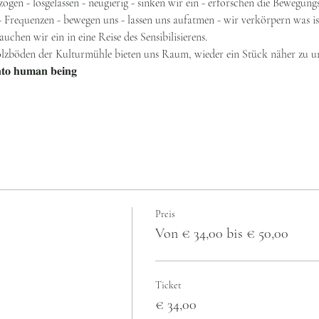
ogen - losgelassen - neugierig - sinken wir ein - erforschen die Bewegung
Frequenzen - bewegen uns - lassen uns aufatmen - wir verkörpern was is
chen wir ein in eine Reise des Sensibilisierens.
zböden der Kulturmühle bieten uns Raum, wieder ein Stück näher zu 
𝐧𝐭𝐨 𝐡𝐮𝐦𝐚𝐧 𝐛𝐞𝐢𝐧𝐠
Preis
Von € 34,00 bis € 50,00
Ticket
€ 34,00