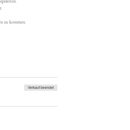
sspektren.
t.
uns zu kommen.
Verkauf beendet