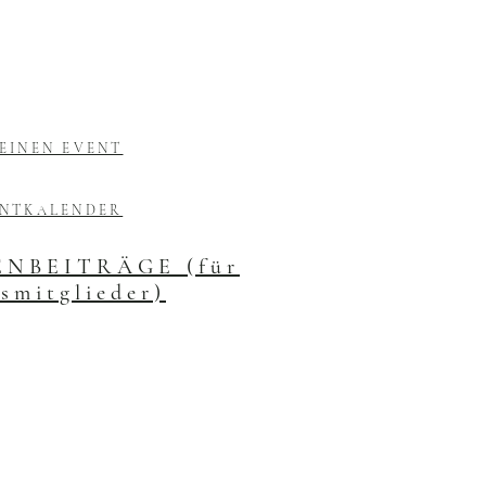
EINEN EVENT
ENTKALENDER
NBEITRÄGE (für
smitglieder)