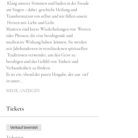
 Klang unserer Stimmen und baden in der Freude 
am Singen – dabei  geschieht Heilung und 
Transformation von selbst und wir füllen unsere 
 Herzen mit Liebe und Licht.
Mantren sind kurze Wiederholungen von  Worten 
oder Phrasen, die eine beruhigende und 
meditative Wirkung haben  können. Sie werden 
seit Jahrhunderten in verschiedenen spirituellen 
 Traditionen verwendet, um den Geist zu 
beruhigen und das Gefühl von  Einheit und 
Verbundenheit zu fördern.
Es ist ein Abend der puren Hingabe, der uns  tief 
in unser…
MEHR ANZEIGEN
Tickets
Verkauf beendet
Tickettyp