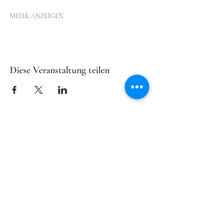
MEHR ANZEIGEN
Diese Veranstaltung teilen
Lasst uns verbunden
bleiben
Der Newsletter von
wirliebe
HERZWÄRTSKULTUR
informiert in
unregelmäßigen Abständen über
Aktuelles und Zukünftiges.
KOSTENBEITRÄGE (für