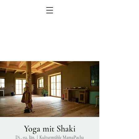
MEN
Ü
zum Veranstaltungskalender
Yoga mit Shaki
Di., 02. Jän.
  |  
Kulturmühle MamaPacha