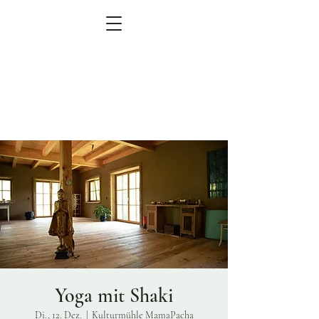
MEN
Ü
zum Veranstaltungskalender
Yoga mit Shaki
Di., 12. Dez.
  |  
Kulturmühle MamaPacha