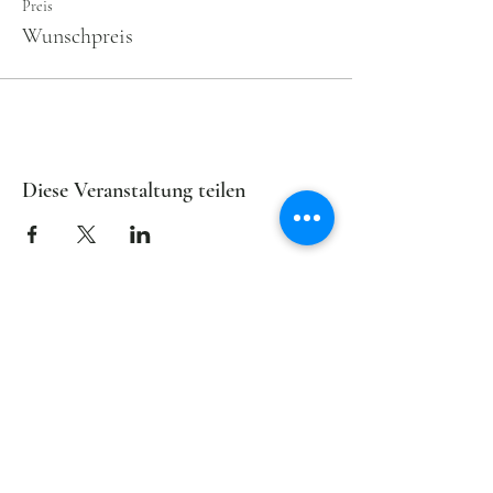
Preis
Wunschpreis
Diese Veranstaltung teilen
Lasst uns verbunden
bleiben
Der Newsletter von
wirliebe
HERZWÄRTSKULTUR
informiert in
unregelmäßigen Abständen über
Aktuelles und Zukünftiges.