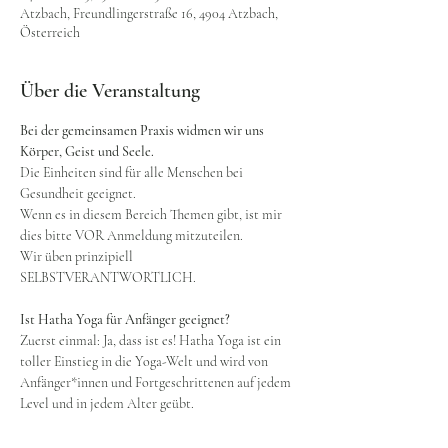
Atzbach, Freundlingerstraße 16, 4904 Atzbach,
Österreich
Über die Veranstaltung
Bei der gemeinsamen Praxis widmen wir uns 
Körper, Geist und Seele.
Die Einheiten sind für alle Menschen bei 
Gesundheit geeignet.
Wenn es in diesem Bereich Themen gibt, ist mir 
dies bitte VOR Anmeldung mitzuteilen.
Wir üben prinzipiell 
SELBSTVERANTWORTLICH.
Ist Hatha Yoga für Anfänger geeignet?
Zuerst einmal: Ja, dass ist es! Hatha Yoga ist ein 
toller Einstieg in die Yoga-Welt und wird von 
Anfänger*innen und Fortgeschrittenen auf jedem 
Level und in jedem Alter geübt.