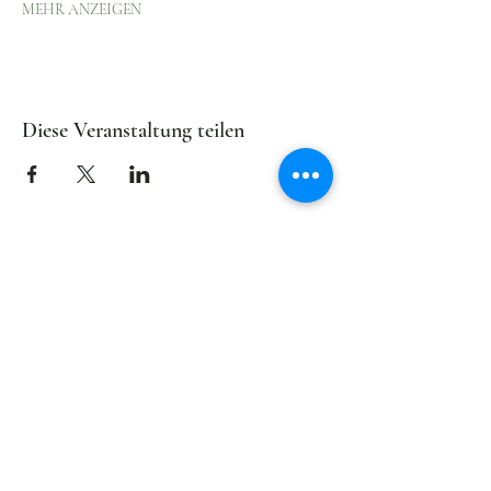
MEHR ANZEIGEN
Diese Veranstaltung teilen
Lasst uns verbunden
bleiben
Der Newsletter von
wirliebe
HERZWÄRTSKULTUR
informiert in
unregelmäßigen Abständen über
Aktuelles und Zukünftiges.
KOSTENBEITRÄGE (für
Vereinsmitglieder)