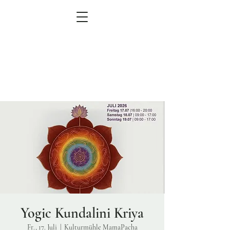
MEN
Ü
zum Veranstaltungskalender
Yogic Kundalini Kriya
Fr., 17. Juli
  |  
Kulturmühle MamaPacha