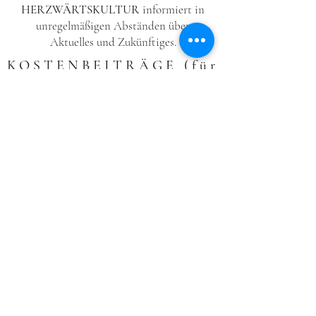
HERZWÄRTSKULTUR
informiert in
unregelmäßigen Abständen über
Aktuelles und Zukünftiges.
KOSTENBEITRÄGE (für
Vereinsmitglieder)
Anmelden
BUCHE DEINEN EVENT
ZUM EVENTKALENDER
© 2023
ooo-studio.zone