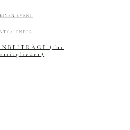
EINEN EVENT
ENTKALENDER
NBEITRÄGE (für
smitglieder)