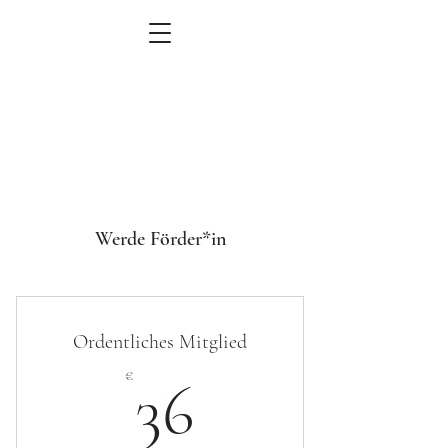
Werde Förder*in
MEN
Ü
Ordentliches Mitglied
zum Veranstaltungskalender
36€
€
36